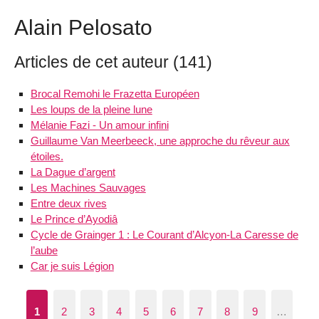
Alain Pelosato
Articles de cet auteur (141)
Brocal Remohi le Frazetta Européen
Les loups de la pleine lune
Mélanie Fazi - Un amour infini
Guillaume Van Meerbeeck, une approche du rêveur aux
étoiles.
La Dague d’argent
Les Machines Sauvages
Entre deux rives
Le Prince d’Ayodiâ
Cycle de Grainger 1 : Le Courant d’Alcyon-La Caresse de
l’aube
Car je suis Légion
1
2
3
4
5
6
7
8
9
…