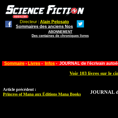
Directeur :
Alain Pelosato
Sommaires des anciens Nos
ABONNEMENT
Des centaines de chroniques livres
Sommaire
-
Livres
-
Infos
- JOURNAL de l’écrivain autoéd
Voir 103 livres sur le ci
Article précédent :
JOURNAL de l
Princess of Mana aux Éditions Mana Books