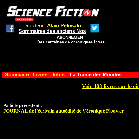
Directeur :
Alain Pelosato
Sommaires des anciens Nos
ABONNEMENT
Des centaines de chroniques livres
Sommaire
-
Livres
-
Infos
- La Trame des Mondes
Voir 103 livres sur le ci
Article précédent :
JOURNAL de l’écrivain autoédité de Véronique Plouvier