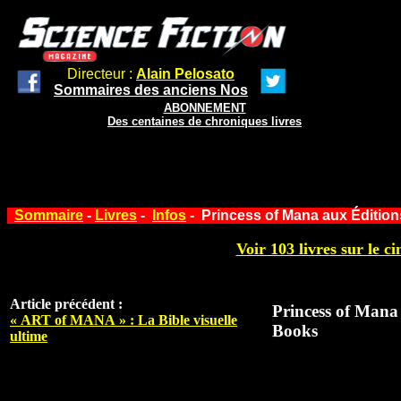
Directeur :
Alain Pelosato
Sommaires des anciens Nos
ABONNEMENT
Des centaines de chroniques livres
Sommaire
-
Livres
-
Infos
- Princess of Mana aux Éditio
Voir 103 livres sur le ci
Article précédent :
Princess of Mana
« ART of MANA » : La Bible visuelle
Books
ultime