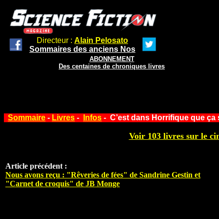
Directeur :
Alain Pelosato
Sommaires des anciens Nos
ABONNEMENT
Des centaines de chroniques livres
Sommaire
-
Livres
-
Infos
- C’est dans Horrifique que ça 
Voir 103 livres sur le ci
Article précédent :
Nous avons reçu : "Rêveries de fées" de Sandrine Gestin et
"Carnet de croquis" de JB Monge