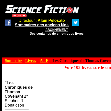
Directeur :
Alain Pelosato
Sommaires des anciens Nos
ABONNEMENT
Des centaines de chroniques livres
Sommaire
-
Livres
-
A - F
- Les Chroniques de Thomas Coven
Voir 103 livres sur le ci
"Les
Chroniques de
Thomas
Covenant 2"
Stephen R.
Donaldson