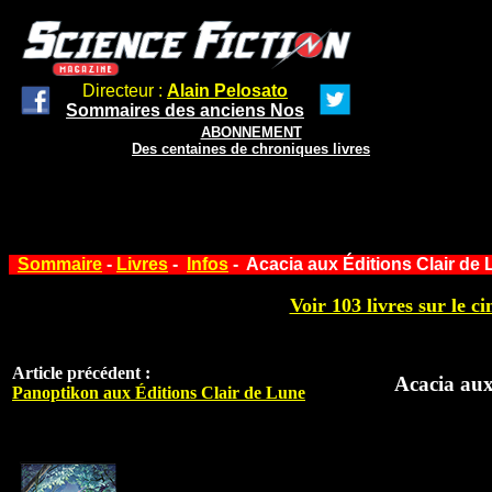
Directeur :
Alain Pelosato
Sommaires des anciens Nos
ABONNEMENT
Des centaines de chroniques livres
Sommaire
-
Livres
-
Infos
- Acacia aux Éditions Clair de
Voir 103 livres sur le ci
Article précédent :
Acacia aux
Panoptikon aux Éditions Clair de Lune