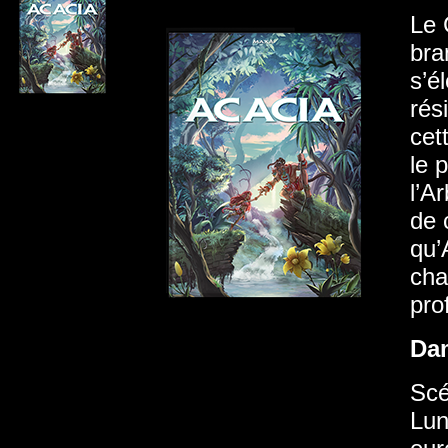
Le 
bra
s’é
rés
cet
le 
l’A
de 
qu’
cha
pro
Da
Scé
Lun