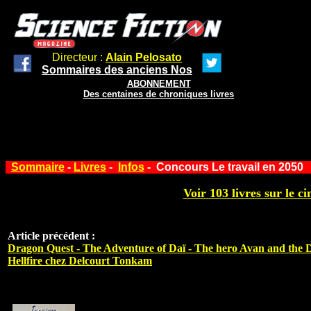
Directeur :
Alain Pelosato
Sommaires des anciens Nos
ABONNEMENT
Des centaines de chroniques livres
Sommaire
-
Livres
-
Infos
- Concours Le travail en 2050
Voir 103 livres sur le ci
Article précédent :
Dragon Quest - The Adventure of Daï - The hero Avan and the D
Hellfire chez Delcourt Tonkam