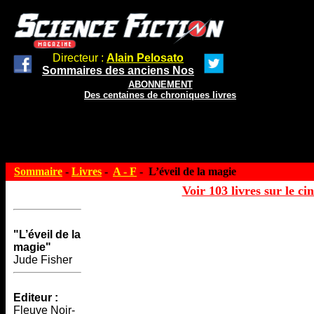
Directeur :
Alain Pelosato
Sommaires des anciens Nos
ABONNEMENT
Des centaines de chroniques livres
Sommaire
-
Livres
-
A - F
- L’éveil de la magie
Voir 103 livres sur le ci
"L’éveil de la
magie"
Jude Fisher
Editeur :
Fleuve Noir-