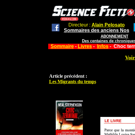
Directeur :
Alain Pelosato
Sommaires des anciens Nos
ABONNEMENT
Des centaines de chroniques
Sommaire
-
Livres
-
Infos
- Choc ter
Voir
Article précédent :
Les Migrants du temps