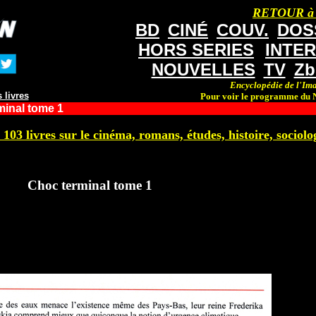
RETOUR à
BD
CINÉ
COUV.
DOS
HORS SERIES
INTE
NOUVELLES
TV
Zb
Encyclopédie de l'Ima
 livres
Pour voir le programme du N
minal tome 1
 103 livres sur le cinéma, romans, études, histoire, sociolog
Choc terminal tome 1