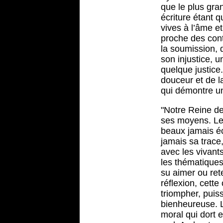
que le plus gra
écriture étant 
vives à l’âme e
proche des cont
la soumission, d
son injustice, 
quelque justice
douceur et de l
qui démontre une 
"Notre Reine de
ses moyens. Les 
beaux jamais éc
jamais sa trace,
avec les vivant
les thématiques
su aimer ou rete
réflexion, cett
triompher, puiss
bienheureuse. Le
moral qui dort 