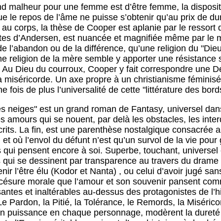
nd malheur pour une femme est d’être femme, la disposit
que le repos de l’âme ne puisse s’obtenir qu’au prix de du
t au corps, la thèse de Cooper est aplanie par le ressort
es d’Andersen, est nuancée et magnifiée même par le m
e l’abandon ou de la différence, qu’une religion du "Dieu"
une religion de la mère semble y apporter une résistance
. Au Dieu du courroux, Cooper y fait correspondre une Dé
a miséricorde. Un axe propre à un christianisme féminisé f
fois de plus l’universalité de cette "littérature des bords"
s neiges" est un grand roman de Fantasy, universel dans
amours qui se nouent, par delà les obstacles, les interdi
rits. La fin, est une parenthèse nostalgique consacrée 
 et où l’envol du défunt n’est qu’un survol de la vie pour 
s qui pensent encore à soi. Superbe, touchant, universel 
 qui se dessinent par transparence au travers du drame d
nir l’être élu (Kodor et Nanta) , ou celui d’avoir jugé sans
e césure morale que l’amour et son souvenir pansent comme
antes et inaltérables au-dessus des protagonistes de l’hi
 Pardon, la Pitié, la Tolérance, le Remords, la Miséricor
en puissance en chaque personnage, modèrent la dureté 