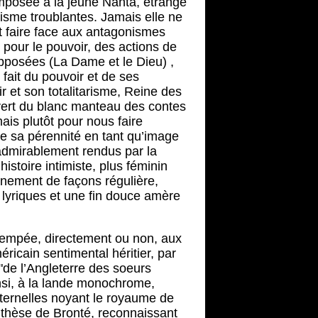
imposée à la jeune Nanta, étrange
sme troublantes. Jamais elle ne
it faire face aux antagonismes
s pour le pouvoir, des actions de
opposées (La Dame et le Dieu) ,
 fait du pouvoir et de ses
ir et son totalitarisme, Reine des
vert du blanc manteau des contes
ais plutôt pour nous faire
de sa pérennité en tant qu’image
dmirablement rendus par la
histoire intimiste, plus féminin
minement de façons régulière,
 lyriques et une fin douce amère
trempée, directement ou non, aux
ricain sentimental héritier, par
"de l’Angleterre des soeurs
nsi, à la lande monochrome,
éternelles noyant le royaume de
 thèse de Bronté, reconnaissant