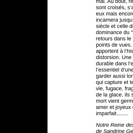
mal. Au bout, r
sont croisés, s’
eux mais encore
incarnera jusqu
siècle et celle 
dominance du "Di
retours dans le 
points de vues,
apportent à l’h
distorsion. Une
durable dans l’
l’essentiel d’un
garder aussi lo
qui capture et t
vie, fugace, fr
de la glace, il
mort vient germi
amer et joyeux d
imparfait........
Notre Reine des
de Sandrine Ges