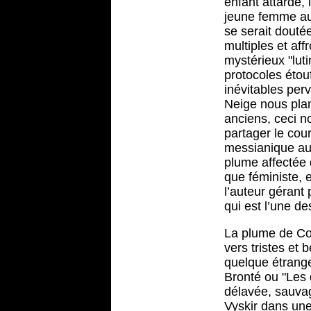
enfant attardé,
jeune femme aux
se serait douté
multiples et aff
mystérieux "lut
protocoles étouf
inévitables perv
Neige nous plan
anciens, ceci n
partager le cou
messianique au
plume affectée d
que féministe, 
l’auteur gérant
qui est l’une des
La plume de Coo
vers tristes et
quelque étrange
Bronté ou "Les 
délavée, sauvag
Vyskir dans une