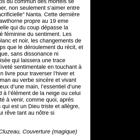
héros du commun des mortels se
imer, non seulement s’aimer entre
ificielle" Nanta. Cette dernière
a Hawthorne propre au 19 eme
nelle qui du coup dépasse la
ité féminine du sentiment. Les
 blanc et noir, les changements de
s que le déroulement du récit, et
ique, sans dissonance ni
isée qui laissera une trace
aïveté sentimentale en touchant à
 livre pour traverser l’hiver et
oman au verbe sincère et vivant
reux d’une main, l’essentiel d’une
 à l’élément de la neige ou celui
ité à venir, comme quoi, après
ui est un Dieu triste et allègre,
i rêve tant au nôtre si
s Cluzeau, Couverture (magique)