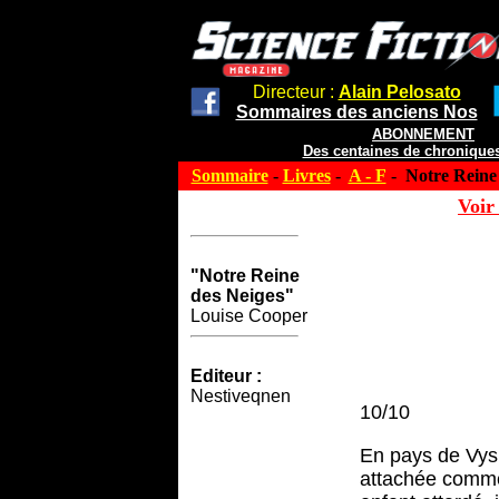
Directeur :
Alain Pelosato
Sommaires des anciens Nos
ABONNEMENT
Des centaines de chroniques
Sommaire
-
Livres
-
A - F
- Notre Reine 
Voir 
"Notre Reine
des Neiges"
Louise Cooper
Editeur :
Nestiveqnen
10/10
En pays de Vysk
attachée comme 