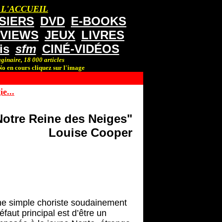
 L'ACCUEIL
SIERS
DVD
E-BOOKS
RVIEWS
JEUX
LIVRES
is
sfm
CINÉ-VIDÉOS
ginaire, 18 000 articles
o en cours cliquez sur l'image
e...
Notre Reine des Neiges"
Louise Cooper
une simple choriste soudainement
aut principal est d’être un