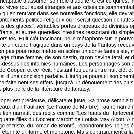
 incapable d’assumer son rôle d’adulte. C’est ce qui est 
 rêves tout aussi étranges et aux crises de somnambuli
e qu’en rentrant dans ses nouvelles fonctions, elle devra
rontements politico-religieux où il serait question de lutte
ins des glaces", véritables portes drapeaux de divinités 
fants, et autres querelles intestines ressortant du simple
ersités. Huit clôt fascinant, belle métaphore sur le pouvo
te un cadre tragique dans un pays de la Fantasy recou
on pas pour nous mettre en scène un conte fantaisiste, m
rage d’une femme, de son destin, qu’on devine fatal, et 
-dessus des infamies humaines. Les personnages son a
e Cooper, et ce récit, hésitant toujours entre huit clôt et 
est d’une concision parfaite. L’intrigue poursuit son che
 parfaitement ses effets, jusqu’à un dénouement des plus
 plus belle de la littérature de fantasy.
per est précieuse, délicate et juste. Sa prose semble 
 beaux d’un Faulkner (Le Faune de Marbre) , au roman amé
 lien narratif, des récits comme "Les hauts du Hurlevent
quatre filles du Docteur March" de Louisa May Alcott. Ai
e et triste, du roman de Bronté, répondront les neiges 
 éternité uniforme et monotone. Mais contrairement à la