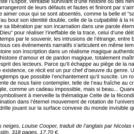
este l’Espoir, véritable survivant d’une histoire où des 
arrangeront de leurs défauts et fautes et finiront par s’a
 aimer ceux qui se sont absentés, comme la belle et "sacr
’au bout son identité double, celle de la culpabilité à l
de sa libération par son incarnation dans une parole éter
eu" pour réaliser l’ineffable de la trace, celui d’une dé
temps par le souvenir, les intrusions de l’étrange, entre
 tous ces événements narratifs s’articulent en même temp
istoire son inscription dans un réalisme magique authent
 histoire d’amour et de pardon magique, totalement maîtr
esprit des lecteurs. Parce qu’il échappe au piège de la n
e existence, ce récit est un pur chef d’oeuvre du genre. Un
ngtemps que possible l’enchantement qu’il suscite. Un r
ente de nous faire contempler, telle de l’eau fraîche au c
agile, comme un cadeau impossible, mais si beau... Quand
s symbolisent à merveille la thématique Celte de la fécond
nation dans l’éternel mouvement de rotation de l’univers q
rille jouant sur la surface convexe du monde invisible qu
 neiges, Louise Cooper, traduit de l’anglais par Nicola
tin, 318 pages, 17,70 €.