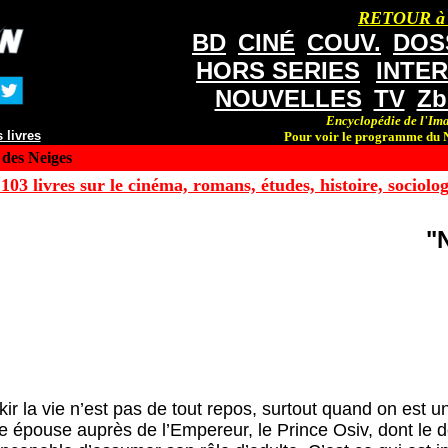
RETOUR à
BD
CINÉ
COUV.
DOS
HORS SERIES
INTE
NOUVELLES
TV
Zb
Encyclopédie de l'Ima
 livres
Pour voir le programme du N
des Neiges
103 livres sur le cinéma, romans, études, histoire, sociologi
"
ir la vie n’est pas de tout repos, surtout quand on est 
épouse auprès de l’Empereur, le Prince Osiv, dont le déf