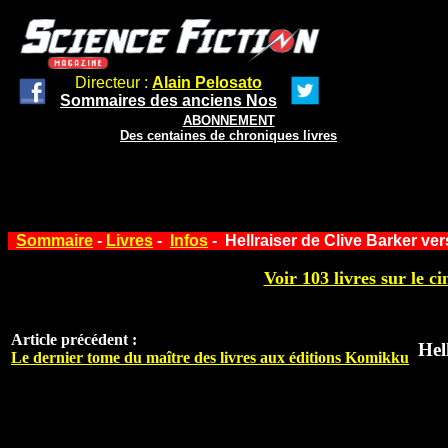
Directeur :
Alain Pelosato
Sommaires des anciens Nos
ABONNEMENT
Des centaines de chroniques livres
Sommaire
-
Livres
-
Infos
- Hellraiser de Clive Barker vers
Voir 103 livres sur le ci
Article précédent :
Hel
Le dernier tome du maître des livres aux éditions Komikku