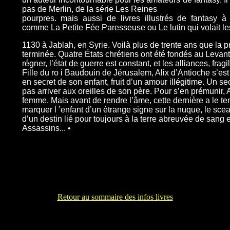
pas de Merlin, de la série Les Reines
pourpres. mais aussi de livres illustrés de fantasy à 
comme La Petite Fée Paresseuse ou Le lutin qui volait le
1130 à Jablah, en Syrie. Voilà plus de trente ans que la p
terminée. Quatre États chrétiens ont été fondés au Levant.
régner, l’état de guerre est constant, et les alliances, fragi
Fille du ro i Baudouin de Jérusalem, Alix d’An­tioche s’es
en secret de son enfant, fruit d’un amour illégitime. Un sec
pas arriver aux oreilles de son père. Pour s’en prémunir, A
femme. Mais avant de rendre l’âme, cette dernière a le t
marquer l ’enfant d’un étrange signe sur la nuque, le sc
d’un destin lié pour toujours à la terre abreuvée de sang e
Assassins... •
Retour au sommaire des infos livres