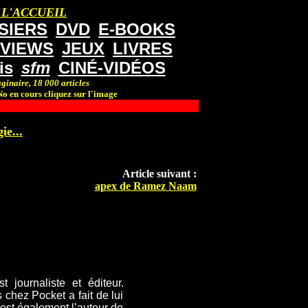
 L'ACCUEIL
SIERS
DVD
E-BOOKS
RVIEWS
JEUX
LIVRES
is
sfm
CINÉ-VIDÉOS
ginaire, 18 000 articles
o en cours cliquez sur l'image
ie...
Article suivant :
apex de Ramez Naam
 journaliste et éditeur.
 chez Pocket a fait de lui
 est également l’auteur de