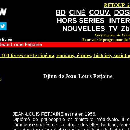
RETOUR à
BD
CINÉ
COUV.
DOS
HORS SERIES
INTE
NOUVELLES
TV
Zb
Encyclopédie de l'Ima
 livres
Pour voir le programme du N
Jean-Louis Fetjaine
 103 livres sur le cinéma, romans, études, histoire, sociolog
Djinn de Jean-Louis Fetjaine
a
JEAN-LOUIS FETJAINE est né en 1956.
Diplômé de philosophie et d’histoire médiévale. il est
L’immense succès de La trilogie des elfes Belfond, repris
un auteur incontournable pour les amateurs de fantasy. Il