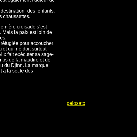
destination des enfants,
s chaussettes.
remière croisade s’est
 Mais la paix est loin de
les.
t réfugiée pour accoucher
ret qui ne doit surtout
lix fait exécuter sa sage-
emps de la maudire et de
eau du Djinn. La marque
t à la secte des
pelosato