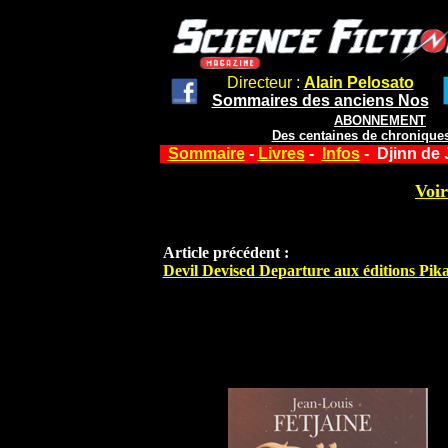
Directeur :
Alain Pelosato
Sommaires des anciens Nos
ABONNEMENT
Des centaines de chroniques
Sommaire
-
Livres
-
Infos
- Djinn de 
Voir
Article précédent :
Devil Devised Departure aux éditions Pik