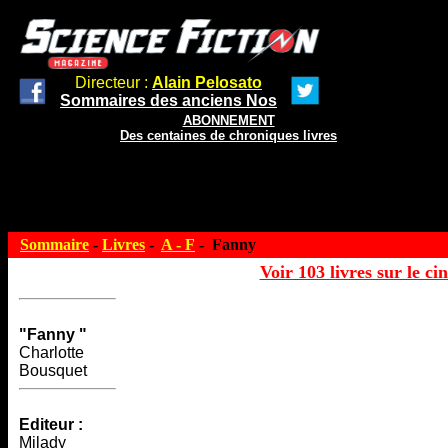
Directeur :
Alain Pelosato
Sommaires des anciens Nos
ABONNEMENT
Des centaines de chroniques livres
Sommaire
-
Livres
-
A - F
- Fanny
Voir 103 livres sur le ci
"Fanny "
Charlotte
Bousquet
Editeur :
Milady