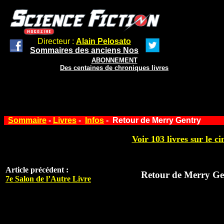
Directeur :
Alain Pelosato
Sommaires des anciens Nos
ABONNEMENT
Des centaines de chroniques livres
Sommaire
-
Livres
-
Infos
- Retour de Merry Gentry
Voir 103 livres sur le ci
Article précédent :
Retour de Merry Ge
7e Salon de l’Autre Livre