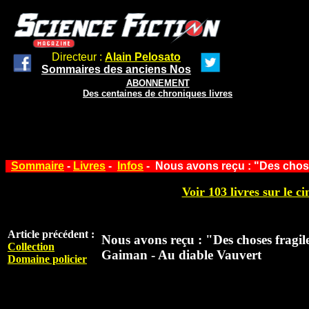
Directeur :
Alain Pelosato
Sommaires des anciens Nos
ABONNEMENT
Des centaines de chroniques livres
Sommaire
-
Livres
-
Infos
- Nous avons reçu : "Des chose
Voir 103 livres sur le ci
Article précédent :
Nous avons reçu : "Des choses fragil
Collection
Gaiman - Au diable Vauvert
Domaine policier