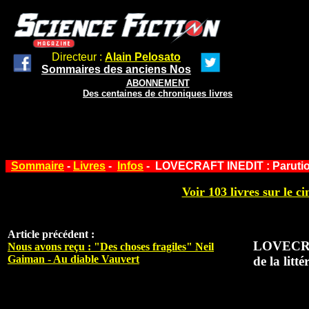
Directeur :
Alain Pelosato
Sommaires des anciens Nos
ABONNEMENT
Des centaines de chroniques livres
Sommaire
-
Livres
-
Infos
- LOVECRAFT INEDIT : Parution d
Voir 103 livres sur le ci
Article précédent :
LOVECRAFT
Nous avons reçu : "Des choses fragiles" Neil
Gaiman - Au diable Vauvert
de la litt