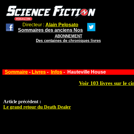
Directeur :
Alain Pelosato
Sommaires des anciens Nos
ABONNEMENT
Des centaines de chroniques livres
Sommaire
-
Livres
-
Infos
- Hauteville House
Voir 103 livres sur le ci
Article précédent :
Le grand retour du Death Dealer