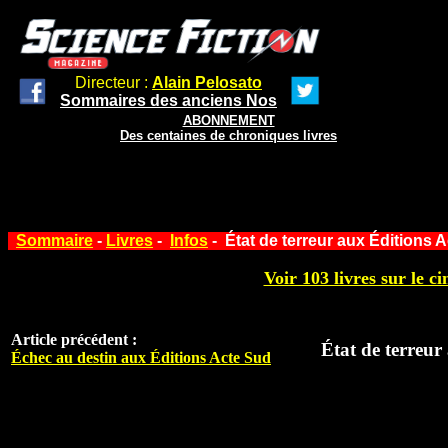
Directeur :
Alain Pelosato
Sommaires des anciens Nos
ABONNEMENT
Des centaines de chroniques livres
Sommaire
-
Livres
-
Infos
- État de terreur aux Éditions 
Voir 103 livres sur le ci
Article précédent :
État de terreur
Échec au destin aux Éditions Acte Sud