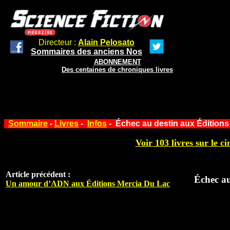
Directeur :
Alain Pelosato
Sommaires des anciens Nos
ABONNEMENT
Des centaines de chroniques livres
Sommaire
-
Livres
-
Infos
- Échec au destin aux Éditions
Voir 103 livres sur le ci
Article précédent :
Échec au
Un amour d’ADN aux Éditions Mercia Du Lac