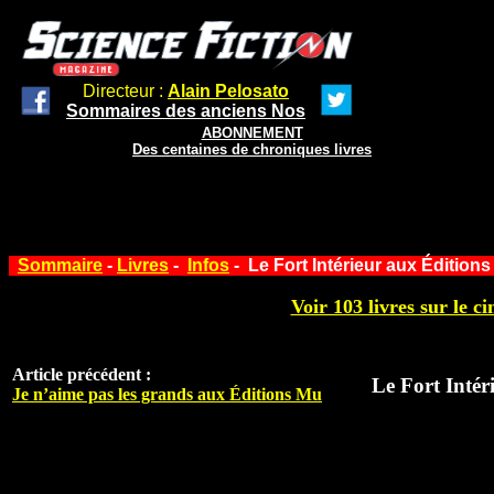
Directeur :
Alain Pelosato
Sommaires des anciens Nos
ABONNEMENT
Des centaines de chroniques livres
Sommaire
-
Livres
-
Infos
- Le Fort Intérieur aux Éditions
Voir 103 livres sur le ci
Article précédent :
Le Fort Intér
Je n’aime pas les grands aux Éditions Mu