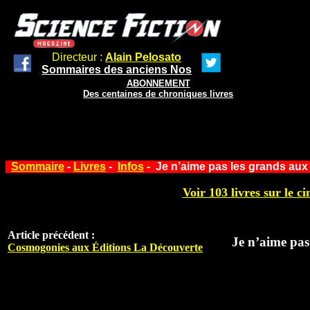
Directeur :
Alain Pelosato
Sommaires des anciens Nos
ABONNEMENT
Des centaines de chroniques livres
Sommaire
-
Livres
-
Infos
- Je n’aime pas les grands aux
Voir 103 livres sur le ci
Article précédent :
Je n’aime pas
Cosmogonies aux Éditions La Découverte