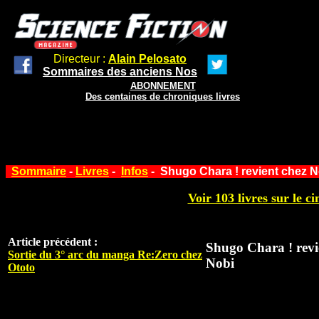
Directeur :
Alain Pelosato
Sommaires des anciens Nos
ABONNEMENT
Des centaines de chroniques livres
Sommaire
-
Livres
-
Infos
- Shugo Chara ! revient chez N
Voir 103 livres sur le ci
Article précédent :
Shugo Chara ! revi
Sortie du 3° arc du manga Re:Zero chez
Nobi
Ototo