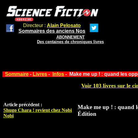
Directeur :
Alain Pelosato
Sommaires des anciens Nos
ABONNEMENT
Des centaines de chroniques livres
Sommaire
-
Livres
-
Infos
- Make me up ! : quand les oppos
Voir 103 livres sur le ci
Article précédent :
Make me up ! : quand les
Shugo Chara ! revient chez Nobi
Édition
Nobi