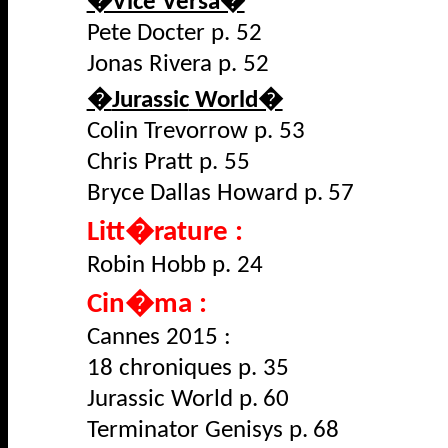
�Vice Versa�
Pete
Docter
p. 52
Jonas Rivera p. 52
�
Jurassic
World�
Colin
Trevorrow
p. 53
Chris Pratt p. 55
Bryce Dallas Howard p. 57
Litt�rature :
Robin
Hobb
p. 24
Cin�ma :
Cannes 2015 :
18 chroniques p. 35
Jurassic
World p. 60
Terminator
Genisys
p. 68