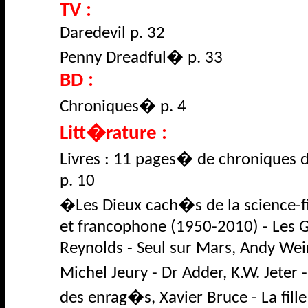
TV :
Daredevil
p. 32
Penny
Dreadful
�
p. 33
BD :
Chroniques
�
p. 4
Litt�rature :
Livres : 11 pages
�
de chroniques 
p. 10
Les Dieux cach�s de la science-f
�
et francophone (1950-2010) -
Les G
Reynolds - Seul sur Mars, Andy Wei
Michel
Jeury
- Dr
Adder
, K.W. Jeter
des enrag�s, Xavier Bruce -
La fill