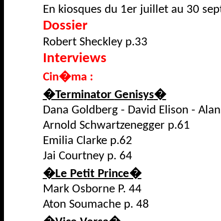
En kiosques du 1er juillet au 30 s
Dossier
Robert
Sheckley
p.33
Interviews
Cin�ma :
�Terminator
Genisys
�
Dana Goldberg - David
Elison
- Alan
Arnold
Schwartzenegger
p.61
Emilia Clarke p.62
Jai
Courtney p. 64
�Le Petit Prince�
Mark Osborne P. 44
Aton
Soumache
p. 48