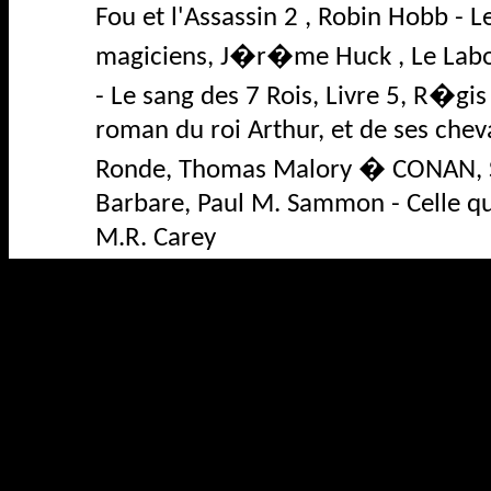
Fou et l'Assassin 2 , Robin
Hobb
- L
magiciens, J�r�me
Huck
, Le Lab
-
Le sang des 7 Rois, Livre 5, R�gi
roman du roi Arthur, et de ses cheva
Ronde,
Thomas Malory �
CONAN, S
Barbare, Paul M.
Sammon
- Celle qu
M.R. Carey