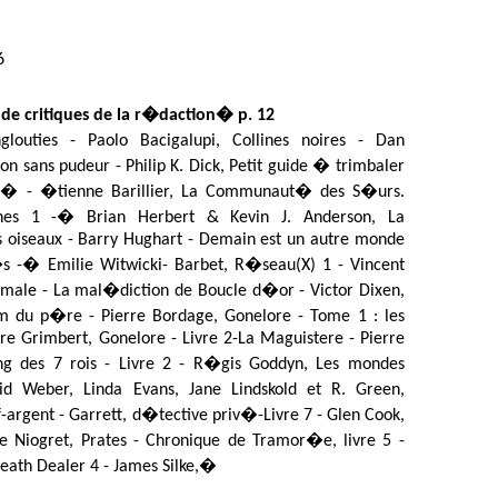
6
s de critiques de la r�daction
�
p. 12
glouties - Paolo
Bacigalupi
, Collines noires - Dan
on sans pudeur -
Philip K. Dick, Petit guide � trimbaler
k
�
-
�tienne
Barillier
,
La Communaut� des S�urs.
nes 1 -
�
Brian Herbert & Kevin J. Anderson,
La
 oiseaux - Barry
Hughart
-
Demain est un autre monde
s -
�
Emilie
Witwicki
- Barbet, R�seau(X) 1 - Vincent
imale - La mal�diction de Boucle d�or - Victor
Dixen
,
m du p�re - Pierre Bordage,
Gonelore
- Tome 1 : les
rre
Grimbert
,
Gonelore
- Livre 2-La
Maguistere
- Pierre
ng des 7 rois - Livre 2 - R�gis
Goddyn
, Les mondes
d Weber, Linda Evans, Jane
Lindskold
et R. Green,
-argent - Garrett, d�tective priv�-Livre 7 - Glen Cook,
ne
Niogret
,
Prates
- Chronique de
Tramor�e
, livre 5 -
eath
Dealer 4 - James
Silke
,
�