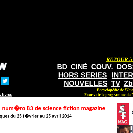
RETOUR à
BD
CINÉ
COUV.
DOS
HORS SERIES
INTE
NOUVELLES
TV
Zb
Encyclopédie de l'Ima
 livres
Pour voir le programme du N
u num�ro 83 de
science fiction
magazine
ques du 25 f�vrier au 25 avril 2014