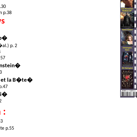
.30
n p.38
ws
p
�
al.) p. 2
4
 57
enstein�
3
e et la B�te�
p.47
�i�
2
 :
43
te p.55