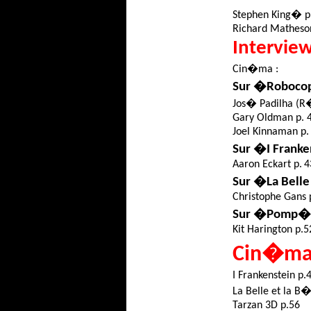
Stephen King
�
p
Richard Matheso
Intervie
Cin�ma :
Sur �
Roboco
Jos�
Padilha
(R�
Gary Oldman p. 
Joel Kinnaman p.
Sur �I Frank
Aaron Eckart p. 4
Sur �La Bell
Christophe Gans 
Sur �Pomp
Kit Harington p.5
Cin�ma
I Frankenstein p.
La Belle et la B�
Tarzan 3D p.56