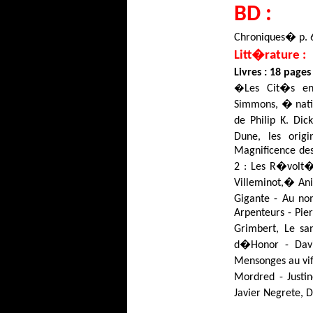
BD :
Chroniques
�
p. 
Litt�rature :
Livres : 18 page
�
Les Cit�s en
Simmons,
� nati
de Philip K. Dic
Dune, les origi
Magnificence des
2 : Les R�volt�
Villeminot
,
�
An
Gigante
- Au no
Arpenteurs - Pie
Grimbert
, Le sa
d�
Honor
- Davi
Mensonges au vif
Mordred
- Justi
Javier
Negrete
,
D