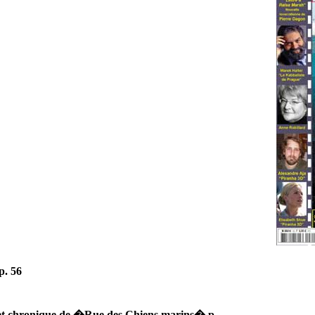
p. 56
 et chronique de �Rue des Chiens marins� p.