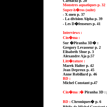
Carnacki p. 20
Monstres aquatiques p. 32
Super-h�ros (suite)
- X-men p. 37
- La division Alpha p. 39
- Les D�fenseurs p. 41
Interviews :
Cin�ma :
Sur �Piranha 3D� :
Gregory Levasseur p. 2
Elisabeth Shue p. 3
Alexandre Aja p.57
Litt�rature :
Marek Halter p. 42
Jean Depreux p. 45
Anne Robillard p. 46
BD :
Michel Constant p.47
Cin�ma :
�
Piranha 3D : 
BD :
Chroniques
�
p. 6
Biblio de Michel Constant