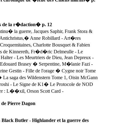
es de la r�daction
�
p. 12
ontinu� la guerre, Jacques Saphir, Frank Stora &
Antichristus,
�
Anne Robillard - Art�res
Croquemitaines,
Charlotte Bousquet & Fabien
ts de Kinnereth, Fr�d�ric Delmeulle -
Le
Halter - Les Meurtriers de Dieu, Jean Depreux -
 Edouard Brasey � Serpentine, M�lanie Fazi -
rine Gestin - Fille de l'orage � Cygne noir Tome
 � La saga des Wildenstern Tome 1, Oisin McGann
roshi - Le Signe de K1
�
Le Protocole de NOD
r : L��xil, Orson Scott Card -
de Pierre Dagon
 Black Butler - Highlander et la guerre des