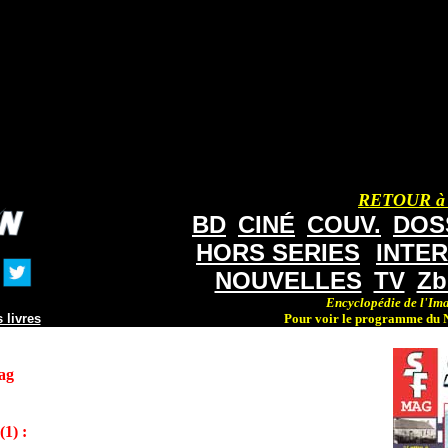
RETOUR à
BD
CINÉ
COUV.
DOS
HORS SERIES
INTE
NOUVELLES
TV
Zb
Encyclopédie de l'Ima
 livres
Pour voir le programme du N
ag
1) :