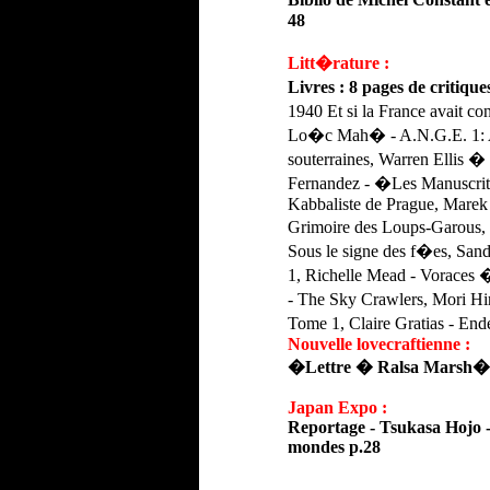
48
Litt�rature :
Livres : 8 pages de critiqu
1940 Et si la France avait c
Lo�c Mah� -
A.N.G.E. 1: 
souterraines, Warren Ellis �
Fernandez -
�
Les Manuscri
Kabbaliste de Prague, Marek 
Grimoire des Loups-Garous,
Sous le signe des f�es,
Sand
1, Richelle Mead - Voraces
- The Sky Crawlers,
Mori Hi
Tome 1,
Claire Gratias -
Ende
Nouvelle lovecraftienne :
�Lettre � Ralsa Marsh� 
Japan Expo :
Reportage - Tsukasa Hojo -
mondes p.28