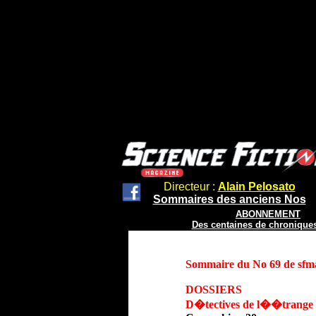
Directeur :
Alain Pelosato
Sommaires des anciens Nos
ABONNEMENT
Des centaines de chroniques
Sommaire du No 69 de sfm
DOSSIERS
D�tectives de l��trange (