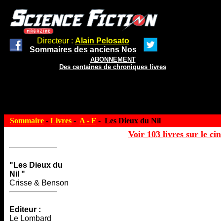
Directeur :
Alain Pelosato
Sommaires des anciens Nos
ABONNEMENT
Des centaines de chroniques livres
Sommaire
-
Livres
-
A - F
- Les Dieux du Nil
Voir 103 livres sur le ci
"Les Dieux du
Nil "
Crisse & Benson
Editeur :
Le Lombard