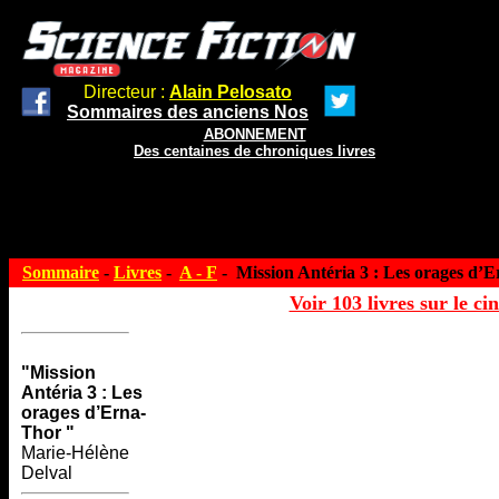
Directeur :
Alain Pelosato
Sommaires des anciens Nos
ABONNEMENT
Des centaines de chroniques livres
Sommaire
-
Livres
-
A - F
- Mission Antéria 3 : Les orages d’
Voir 103 livres sur le ci
"Mission
Antéria 3 : Les
orages d’Erna-
Thor "
Marie-Hélène
Delval