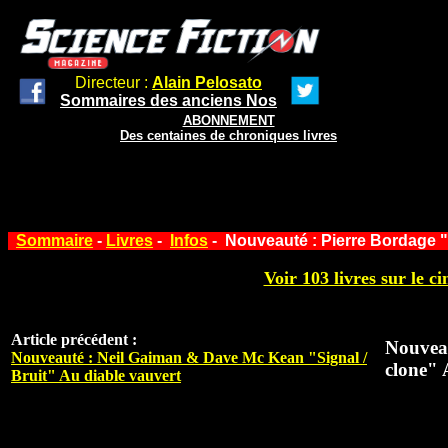
Directeur :
Alain Pelosato
Sommaires des anciens Nos
ABONNEMENT
Des centaines de chroniques livres
Sommaire
-
Livres
-
Infos
- Nouveauté : Pierre Bordage "
Voir 103 livres sur le ci
Article précédent :
Nouveau
Nouveauté : Neil Gaiman & Dave Mc Kean "Signal /
clone" 
Bruit" Au diable vauvert