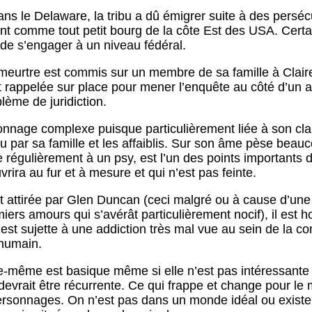
ns le Delaware, la tribu a dû émigrer suite à des persécu
vent comme tout petit bourg de la côte Est des USA. Certa
 de s’engager à un niveau fédéral.
meurtre est commis sur un membre de sa famille à Claire 
est rappelée sur place pour mener l’enquête au côté d’un 
lème de juridiction.
onnage complexe puisque particulièrement liée à son clan, 
u par sa famille et les affaiblis. Sur son âme pèse beauc
 régulièrement à un psy, est l’un des points importants d
vrira au fur et à mesure et qui n’est pas feinte.
t attirée par Glen Duncan (ceci malgré ou à cause d’un
iers amours qui s’avérât particulièrement nocif), il est ho
e est sujette à une addiction très mal vue au sein de la 
 humain.
lle-même est basique même si elle n’est pas intéressante
devrait être récurrente. Ce qui frappe et change pour le m
rsonnages. On n’est pas dans un monde idéal ou existen