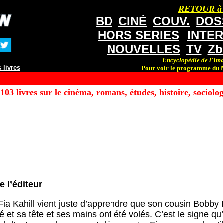
RETOUR à
BD
CINÉ
COUV.
DOS
HORS SERIES
INTE
NOUVELLES
TV
Zb
Encyclopédie de l'Ima
 livres
Pour voir le programme du N
103 livres sur le cinéma, romans, études, histoire, sociologi
e l’éditeur
Fia Kahill vient juste d’apprendre que son cousin Bobby
é et sa tête et ses mains ont été volés. C’est le signe qu