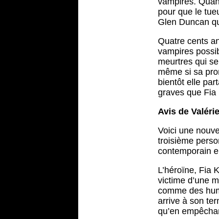
vampires. Quan
pour que le tueu
Glen Duncan qui 
Quatre cents ans
vampires possib
meurtres qui se 
même si sa prom
bientôt elle par
graves que Fia l
Avis de Valéri
Voici une nouvel
troisième perso
contemporain en
L’héroïne, Fia K
victime d’une ma
comme des humai
arrive à son ter
qu’en empêchant