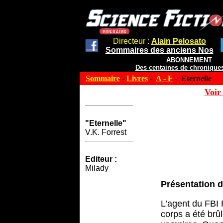
Directeur :
Alain Pelosato
Sommaires des anciens Nos
ABONNEMENT
Des centaines de chroniques
Sommaire
-
Livres
-
A - F
- Eternelle
Voir 
"Eternelle"
V.K. Forrest
Editeur :
Milady
Présentation d
L’agent du FBI 
corps a été brûl