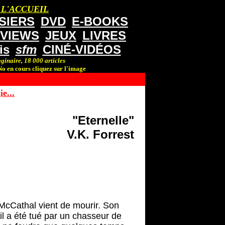
 L'ACCUEIL
SIERS
DVD
E-BOOKS
RVIEWS
JEUX
LIVRES
is
sfm
CINÉ-VIDÉOS
ginaire, 18 000 articles
o en cours cliquez sur l'image
e...
"Eternelle"
V.K. Forrest
 McCathal vient de mourir. Son
’il a été tué par un chasseur de