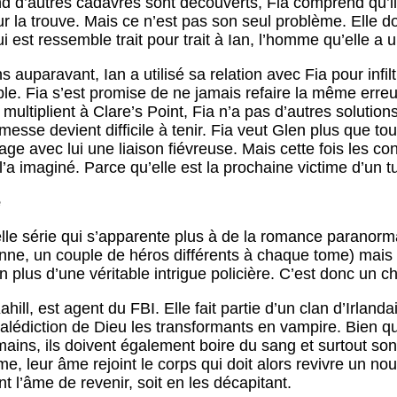
d d’autres cadavres sont découverts, Fia comprend qu’i
r la trouve. Mais ce n’est pas son seul problème. Elle doi
est ressemble trait pour trait à Ian, l’homme qu’elle a un 
 auparavant, Ian a utilisé sa relation avec Fia pour infiltr
le. Fia s’est promise de ne jamais refaire la même erreu
multiplient à Clare’s Point, Fia n’a pas d’autres solutio
esse devient difficile à tenir. Fia veut Glen plus que t
tage avec lui une liaison fiévreuse. Mais cette fois les 
’a imaginé. Parce qu’elle est la prochaine victime d’un tu
e
le série qui s’apparente plus à de la romance paranormale
nne, un couple de héros différents à chaque tome) mais 
 plus d’une véritable intrigue policière. C’est donc un
ahill, est agent du FBI. Elle fait partie d’un clan d’Irlan
lédiction de Dieu les transformants en vampire. Bien qu’i
ns, ils doivent également boire du sang et surtout sont
me, leur âme rejoint le corps qui doit alors revivre un no
 l’âme de revenir, soit en les décapitant.