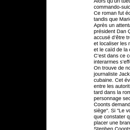
Alors qu’un tue
commando-suici
Ce roman fut éc
tandis que Mar
Après un attent
président Dan Qu
accusé d’être tr
et localiser le
et le caïd de l
C’est dans ce co
interarmes s’eff
On trouve de no
journaliste Jac
cubaine. Cet év
entre les autor
tard dans la ro
personnage seco
Coonts demanda 
siège". Si "Le v
que constater q
placer une bran
Stephen Coonts 