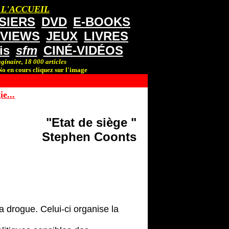
 L'ACCUEIL
SIERS
DVD
E-BOOKS
RVIEWS
JEUX
LIVRES
is
sfm
CINÉ-VIDÉOS
ginaire, 18 000 articles
o en cours cliquez sur l'image
e...
"Etat de siège "
Stephen Coonts
 drogue. Celui-ci organise la