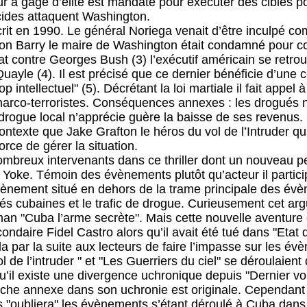
ur à gage d’élite est mandaté pour exécuter des cibles po
des attaquent Washington.
rit en 1990. Le général Noriega venait d’être inculpé co
ion Barry le maire de Washington était condamné pour c
at contre Georges Bush (3) l’exécutif américain se retrou
ayle (4). Il est précisé que ce dernier bénéficie d’une ce
op intellectuel" (5). Décrétant la loi martiale il fait appe
s narco-terroristes. Conséquences annexes : les drogués 
a drogue local n’apprécie guère la baisse de ses revenus.
ntexte que Jake Grafton le héros du vol de l’Intruder qui
orce de gérer la situation.
mbreux intervenants dans ce thriller dont un nouveau 
k Yoke. Témoin des évènements plutôt qu’acteur il partic
ènement situé en dehors de la trame principale des évèn
ités cubaines et le trafic de drogue. Curieusement cet ar
man "Cuba l’arme secrète". Mais cette nouvelle aventur
ndaire Fidel Castro alors qu’il avait été tué dans "Etat
par la suite aux lecteurs de faire l’impasse sur les é
ol de l’intruder " et "Les Guerriers du ciel" se déroulaien
u’il existe une divergence uchronique depuis "Dernier vo
che annexe dans son uchronie est originale. Cependant el
"oubliera" les évènements s’étant déroulé à Cuba dans "