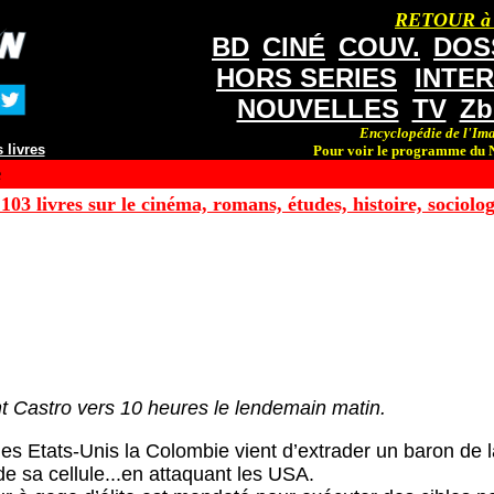
RETOUR à
BD
CINÉ
COUV.
DOS
HORS SERIES
INTE
NOUVELLES
TV
Zb
Encyclopédie de l'Ima
 livres
Pour voir le programme du N
e
103 livres sur le cinéma, romans, études, histoire, sociologi
nt Castro vers 10 heures le lendemain matin.
s Etats-Unis la Colombie vient d’extrader un baron de la
 de sa cellule...en attaquant les USA.