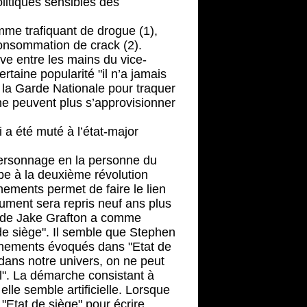
litiques sensibles des
mme trafiquant de drogue (1),
onsommation de crack (2).
ve entre les mains du vice-
rtaine popularité "il n’a jamais
l à la Garde Nationale pour traquer
ne peuvent plus s’approvisionner
 a été muté à l’état-major
personnage en la personne du
ipe à la deuxième révolution
ements permet de faire le lien
gument sera repris neuf ans plus
e de Jake Grafton a comme
 de siège". Il semble que Stephen
vènements évoqués dans "Etat de
t dans notre univers, on ne peut
l". La démarche consistant à
le semble artificielle. Lorsque
Etat de siège" pour écrire