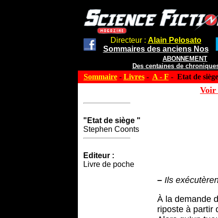
Directeur :
Alain Pelosato
Sommaires des anciens Nos
ABONNEMENT
Des centaines de chroniques
Sommaire
-
Livres
-
A - F
- Etat de sièg
Voir 
"Etat de siège "
Stephen Coonts
Editeur :
Livre de poche
–
Ils exécutère
À la demande de
riposte à partir