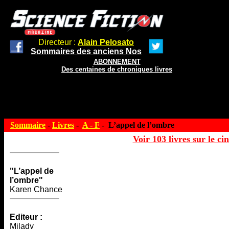
Directeur :
Alain Pelosato
Sommaires des anciens Nos
ABONNEMENT
Des centaines de chroniques livres
Sommaire
-
Livres
-
A - F
- L’appel de l’ombre
Voir 103 livres sur le ci
"L’appel de
l’ombre"
Karen Chance
Editeur :
Milady