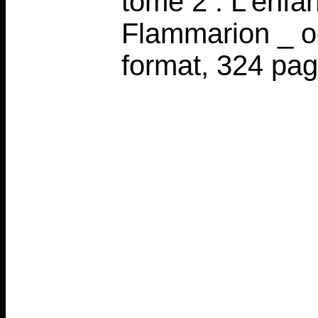
tome 2 : L’enfan
Flammarion _ oc
format, 324 pag