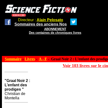
Directeur :
Alain Pelosato
Sommaires des anciens Nos
ABONNEMENT
Des centaines de chroniques livres
Sommaire
-
Livres
-
A - F
- Graal Noir 2 : L’enfant des prodig
Voir 103 livres sur le ci
"Graal Noir 2 :
L’enfant des
prodiges "
Christian de
Montella