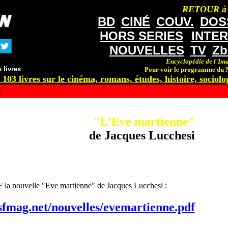
RETOUR à
BD
CINÉ
COUV.
DOS
HORS SERIES
INTE
NOUVELLES
TV
Zb
Encyclopédie de l'Ima
 livres
Pour voir le programme du N
 103 livres sur le cinéma, romans, études, histoire, sociolog
e
"L’Eve martienne"
de Jacques Lucchesi
 la nouvelle "Eve martienne" de Jacques Lucchesi :
sfmag.net/nouvelles/evemartienne.pdf