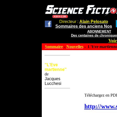
Directeur :
Alain Pelosato
Sommaires des anciens Nos
ABONNEMENT
Des centaines de chroniques
Voir
Sommaire
-
Nouvelles
- L’Eve martienn
"L’Eve
martienne"
de
Jacques
Lucchesi
Téléchargez en PDF
http://www.