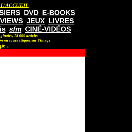
 L'ACCUEIL
SIERS
DVD
E-BOOKS
RVIEWS
JEUX
LIVRES
is
sfm
CINÉ-VIDÉOS
ginaire, 18 000 articles
o en cours cliquez sur l'image
ie...