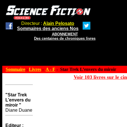
Directeur :
Alain Pelosato
Sommaires des anciens Nos
ABONNEMENT
Des centaines de chroniques livres
Sommaire
-
Livres
-
A - F
- Star Trek L’envers du miroir
Voir 103 livres sur le ci
"Star Trek
L’envers du
miroir "
Diane Duane
Editeur :