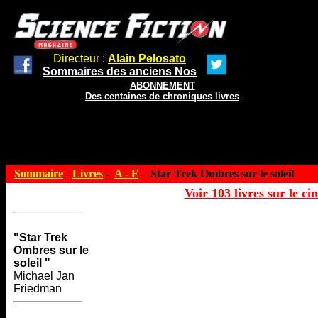
Directeur :
Alain Pelosato
Sommaires des anciens Nos
ABONNEMENT
Des centaines de chroniques livres
Sommaire
-
Livres
-
A - F
- Star Trek Ombres sur le soleil
Voir 103 livres sur le ci
"Star Trek
Ombres sur le
soleil "
Michael Jan
Friedman