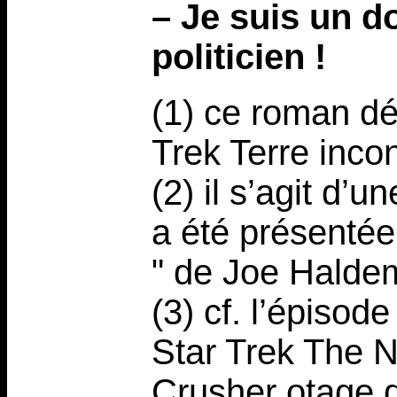
–
Je suis un d
politicien !
(1) ce roman dé
Trek Terre inco
(2) il s’agit d’u
a été présenté
" de Joe Haldem
(3) cf. l’épiso
Star Trek The N
Crusher otage d