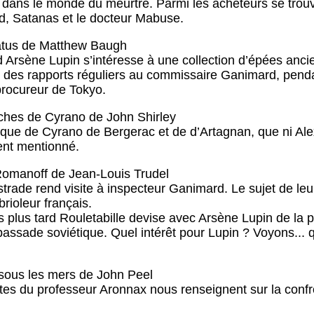
dans le monde du meurtre. Parmi les acheteurs se trouv
, Satanas et le docteur Mabuse.
atus de Matthew Baugh
 Arsène Lupin s’intéresse à une collection d’épées anci
r des rapports réguliers au commissaire Ganimard, penda
rocureur de Tokyo.
hes de Cyrano de John Shirley
épique de Cyrano de Bergerac et de d’Artagnan, que ni 
ent mentionné.
Romanoff de Jean-Louis Trudel
strade rend visite à inspecteur Ganimard. Le sujet de l
ioleur français.
plus tard Rouletabille devise avec Arsène Lupin de la 
assade soviétique. Quel intérêt pour Lupin ? Voyons... que
 sous les mers de John Peel
tes du professeur Aronnax nous renseignent sur la conf