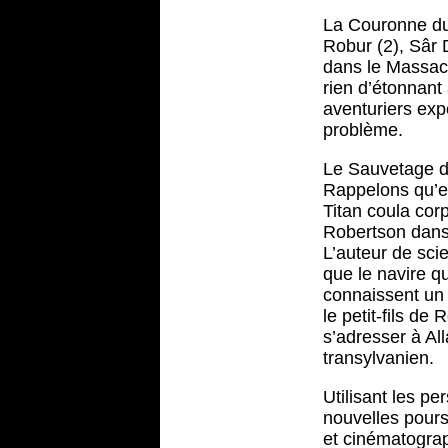
La Couronne du
Robur (2), Sâr 
dans le Massach
rien d’étonnan
aventuriers exp
problème.
Le Sauvetage du 
Rappelons qu’en
Titan coula cor
Robertson dans 
L’auteur de scie
que le navire q
connaissent un 
le petit-fils d
s’adresser à Al
transylvanien.
Utilisant les p
nouvelles pours
et cinématograp