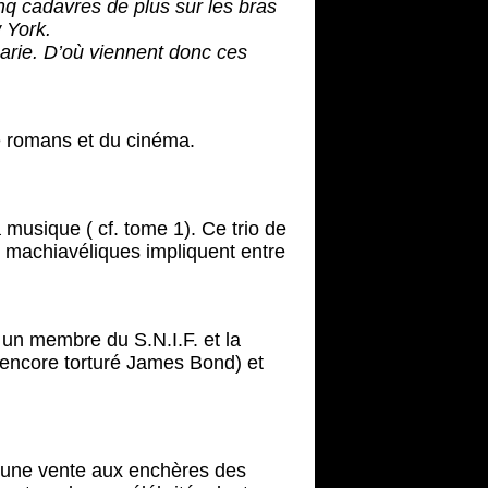
nq cadavres de plus sur les bras
 York.
barie. D’où viennent donc ces
e romans et du cinéma.
musique ( cf. tome 1). Ce trio de
ets machiavéliques impliquent entre
, un membre du S.N.I.F. et la
 encore torturé James Bond) et
 une vente aux enchères des