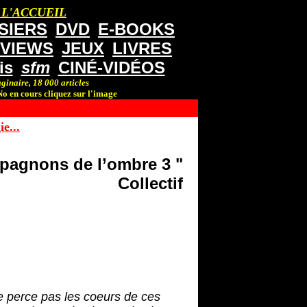
 L'ACCUEIL
SIERS
DVD
E-BOOKS
RVIEWS
JEUX
LIVRES
is
sfm
CINÉ-VIDÉOS
ginaire, 18 000 articles
o en cours cliquez sur l'image
e...
pagnons de l’ombre 3 "
Collectif
ne perce pas les coeurs de ces