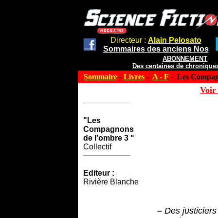
Directeur :
Alain Pelosato
Sommaires des anciens Nos
ABONNEMENT
Des centaines de chroniques
Sommaire
-
Livres
-
A - F
- Les Compagn
Voir 
"Les
Compagnons
de l’ombre 3 "
Collectif
Editeur :
Rivière Blanche
–
Des justicier