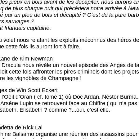
es pieux en bois avant de les décapiter, nous aurons ci
cinq de plus chaque nuit qui précédera notre arrivée à New
 par un pieu de bois et décapité ? C’est de la pure bar
rs sauvages ?
t Irlandais capitaine
.
u volet nous relatant les exploits méconnus des héros d
ette fois ils auront fort à faire.
Kane de Kim Newman
 Dracula nous révèle un nouvel épisode des Anges de la 
doit cette fois affronter les pires criminels dont les proj
ire les vignobles de Champagne !
ges de Win Scott Eckert
de l’Oeil d’Oran ( cf. tome 1) où Doc Ardan, Nestor Burma
rsène Lupin se retrouvent face au Chiffre ( qui n’a pas
sabeth. Elisabeth ? comme ?...oui, c’est elle.
detta de Rick Lai
phine Balsamo organise une réunion des assassins pour