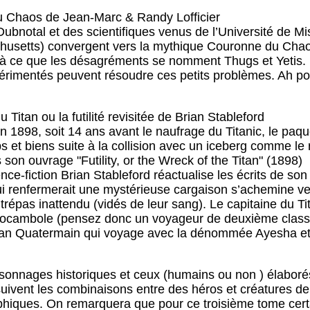
 Chaos de Jean-Marc & Randy Lofficier
Dubnotal et des scientifiques venus de l’Université de Mis
usetts) convergent vers la mythique Couronne du Chaos.
t à ce que les désagréments se nomment Thugs et Yetis
érimentés peuvent résoudre ces petits problèmes. Ah pour
Titan ou la futilité revisitée de Brian Stableford
 1898, soit 14 ans avant le naufrage du Titanic, le paq
ps et biens suite à la collision avec un iceberg comme le
son ouvrage "Futility, or the Wreck of the Titan" (1898)
nce-fiction Brian Stableford réactualise les écrits de so
ui renfermerait une mystérieuse cargaison s’achemine ve
trépas inattendu (vidés de leur sang). Le capitaine du Ti
e Rocambole (pensez donc un voyageur de deuxième classe 
lan Quatermain qui voyage avec la dénommée Ayesha et s
ersonnages historiques et ceux (humains ou non ) élabor
uivent les combinaisons entre des héros et créatures d
hiques. On remarquera que pour ce troisième tome certa