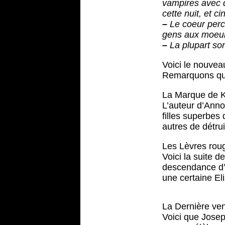
vampires avec d
cette nuit, et 
–
Le coeur percé
gens aux moeu
–
La plupart son
Voici le nouvea
Remarquons que c
La Marque de 
L’auteur d’Anno
filles superbes 
autres de détru
Les Lèvres rou
Voici la suite 
descendance d’A
une certaine Eli
La Dernière ven
Voici que Jose