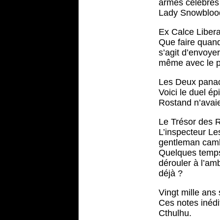
armes célèbres 
Lady Snowblood
Ex Calce Liber
Que faire quand
s’agit d’envoye
même avec le p
Les Deux panac
Voici le duel 
Rostand n’avai
Le Trésor des 
L’inspecteur Le
gentleman cambr
Quelques temps 
dérouler à l’amb
déjà ?
Vingt mille ans
Ces notes inédi
Cthulhu.