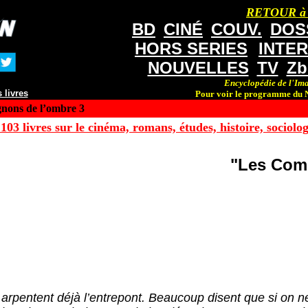
RETOUR à
BD
CINÉ
COUV.
DOS
HORS SERIES
INTE
NOUVELLES
TV
Zb
Encyclopédie de l'Ima
 livres
Pour voir le programme du N
ons de l’ombre 3
103 livres sur le cinéma, romans, études, histoire, sociologi
"Les Com
s arpentent déjà l’entrepont. Beaucoup disent que si on 