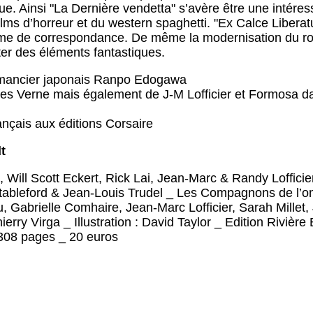
e. Ainsi "La Dernière vendetta" s’avère être une intére
ilms d’horreur et du western spaghetti. "Ex Calce Liberatus
rme de correspondance. De même la modernisation du r
ter des éléments fantastiques.
omancier japonais Ranpo Edogawa
les Verne mais également de J-M Lofficier et Formosa da
ançais aux éditions Corsaire
t
Will Scott Eckert, Rick Lai, Jean-Marc & Randy Loffic
Stableford & Jean-Louis Trudel _ Les Compagnons de l’o
, Gabrielle Comhaire, Jean-Marc Lofficier, Sarah Millet,
rry Virga _ Illustration : David Taylor _ Edition Rivière 
308 pages _ 20 euros