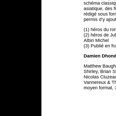
schéma classiqu
asiatique, des f
rédigé sous fo
permis d’y ajou
(1) héros du r
(2) héros de Ju
Albin Michel
(3) Publié en fr
Damien Dhond
Matthew Baugh, 
Shirley, Brian 
Nicolas Cluzeau
Vannereux & Thie
moyen format, 