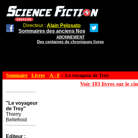
Directeur :
Alain Pelosato
Sommaires des anciens Nos
ABONNEMENT
Des centaines de chroniques livres
Sommaire
-
Livres
-
A - F
- Le voyageur de Troy
Voir 103 livres sur le ci
"Le voyageur
de Troy"
Thierry
Bellefroid
Editeur :