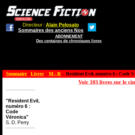
Directeur :
Alain Pelosato
Sommaires des anciens Nos
ABONNEMENT
Des centaines de chroniques livres
Sommaire
-
Livres
-
M - R
- Resident Evil, numéro 6 : Code V
Voir 103 livres sur le ci
"Resident Evil,
numéro 6 :
Code
Véronica"
S. D. Perry