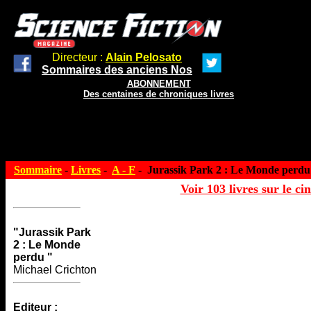
Directeur :
Alain Pelosato
Sommaires des anciens Nos
ABONNEMENT
Des centaines de chroniques livres
Sommaire
-
Livres
-
A - F
- Jurassik Park 2 : Le Monde perdu
Voir 103 livres sur le ci
"Jurassik Park
2 : Le Monde
perdu "
Michael Crichton
Editeur :