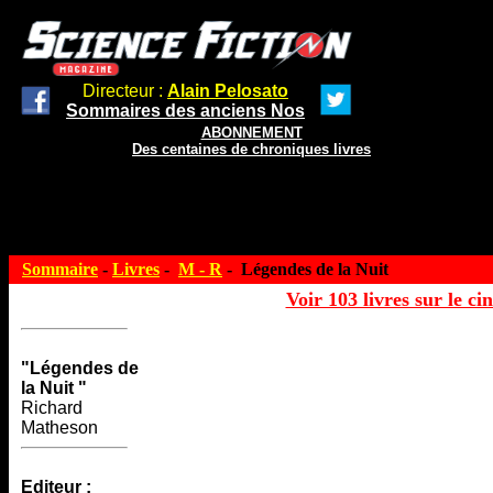
Directeur :
Alain Pelosato
Sommaires des anciens Nos
ABONNEMENT
Des centaines de chroniques livres
Sommaire
-
Livres
-
M - R
- Légendes de la Nuit
Voir 103 livres sur le ci
"Légendes de
la Nuit "
Richard
Matheson
Editeur :