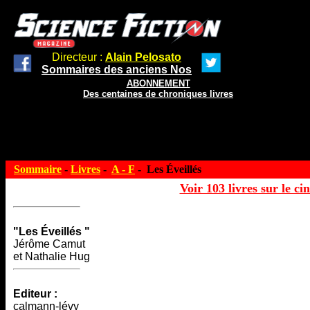
Directeur :
Alain Pelosato
Sommaires des anciens Nos
ABONNEMENT
Des centaines de chroniques livres
Sommaire
-
Livres
-
A - F
- Les Éveillés
Voir 103 livres sur le ci
"Les Éveillés "
Jérôme Camut
et Nathalie Hug
Editeur :
calmann-lévy