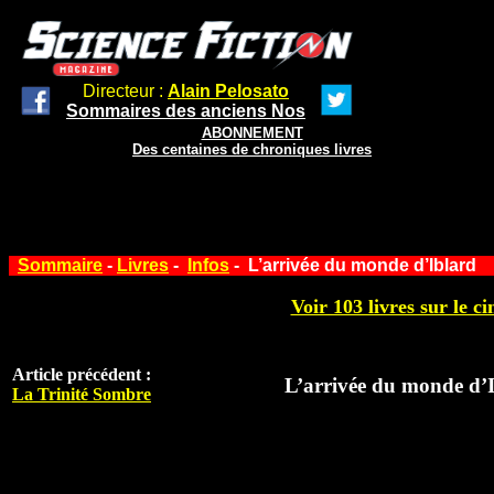
Directeur :
Alain Pelosato
Sommaires des anciens Nos
ABONNEMENT
Des centaines de chroniques livres
Sommaire
-
Livres
-
Infos
- L’arrivée du monde d’Iblard
Voir 103 livres sur le ci
Article précédent :
L’arrivée du monde d’
La Trinité Sombre