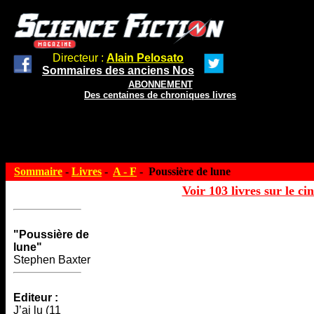
Directeur :
Alain Pelosato
Sommaires des anciens Nos
ABONNEMENT
Des centaines de chroniques livres
Sommaire
-
Livres
-
A - F
- Poussière de lune
Voir 103 livres sur le ci
"Poussière de
lune"
Stephen Baxter
Editeur :
J’ai lu (11