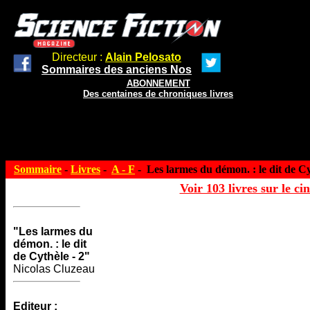
Directeur :
Alain Pelosato
Sommaires des anciens Nos
ABONNEMENT
Des centaines de chroniques livres
Sommaire
-
Livres
-
A - F
- Les larmes du démon. : le dit de Cy
Voir 103 livres sur le ci
"Les larmes du
démon. : le dit
de Cythèle - 2"
Nicolas Cluzeau
Editeur :