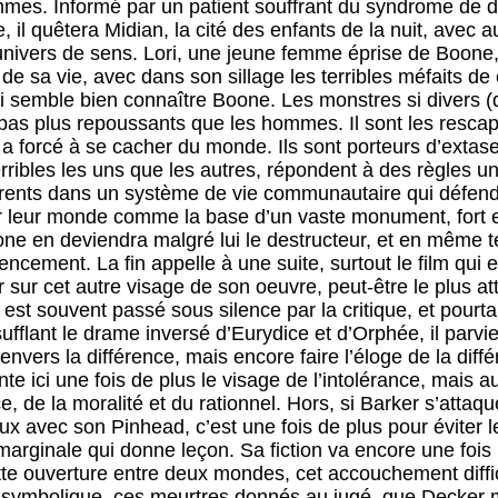
s. Informé par un patient souffrant du syndrome de di
, il quêtera Midian, la cité des enfants de la nuit, avec 
ivers de sens. Lori, une jeune femme éprise de Boone,
 de sa vie, avec dans son sillage les terribles méfaits d
ui semble bien connaître Boone. Les monstres si divers (
pas plus repoussants que les hommes. Il sont les resc
a forcé à se cacher du monde. Ils sont porteurs d’extase
erribles les uns que les autres, répondent à des règles u
érents dans un système de vie communautaire qui défend
r leur monde comme la base d’un vaste monument, fort et 
one en deviendra malgré lui le destructeur, et en même t
ement. La fin appelle à une suite, surtout le film qui e
 sur cet autre visage de son oeuvre, peut-être le plus att
est souvent passé sous silence par la critique, et pourta
sufflant le drame inversé d’Eurydice et d’Orphée, il parv
envers la différence, mais encore faire l’éloge de la dif
te ici une fois de plus le visage de l’intolérance, mais 
, de la moralité et du rationnel. Hors, si Barker s’attaq
igieux avec son Pinhead, c’est une fois de plus pour éviter l
marginale qui donne leçon. Sa fiction va encore une fois
e ouverture entre deux mondes, cet accouchement difficil
e symbolique, ces meurtres donnés au jugé, que Decker m