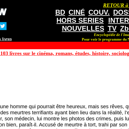
RETOUR à
BD
CINÉ
COUV.
DOS
HORS SERIES
INTE
NOUVELLES
TV
Zb
Encyclopédie de l'Ima
 livres
Pour voir le programme du N
103 livres sur le cinéma, romans, études, histoire, sociologi
une homme qui pourrait être heureux, mais ses rêves, 
es meurtres terrifiants ayant bien lieu dans la réalité, 
, son médecin, lui montre les photos des crimes, puis lu
n bien, paraît-il. Accusé de meurtre à tort, trahi par son