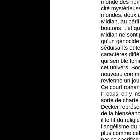
monde des homme
cité mystérieuse
mondes, deux un
Midian, au péril
boutons ", et q
Midian ne sont 
qu’un génocide 
séduisants et t
caractères diff
qui semble teni
cet univers, Bo
nouveau commenc
revienne un jour
Ce court roman 
Freaks, en y in
sorte de charte 
Decker représen
de la bienséance
il le fit du rel
l’angélisme du 
plus comme cett
par ce sacrific