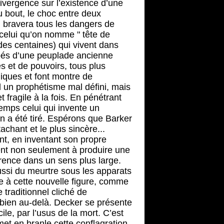
vergence sur l’existence d’une
au bout, le choc entre deux
 bravera tous les dangers de
e celui qu’on nomme " tête de
des centaines) qui vivent dans
apés d’une peuplade ancienne
s et de pouvoirs, tous plus
niques et font montre de
 un prophétisme mal défini, mais
fragile à la fois. En pénétrant
emps celui qui invente un
n a été tiré. Espérons que Barker
achant et le plus sincère...
nt, en inventant son propre
ient non seulement à produire une
férence dans un sens plus large.
aussi du meurtre sous les apparats
ue à cette nouvelle figure, comme
e traditionnel cliché de
 bien au-delà. Decker se présente
e, par l’usus de la mort. C’est
et en branle cette conflagration