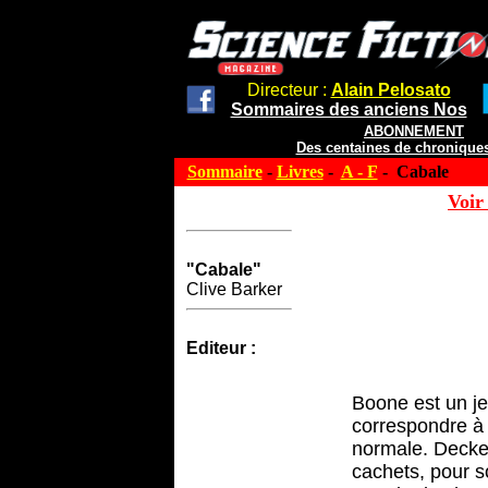
Directeur :
Alain Pelosato
Sommaires des anciens Nos
ABONNEMENT
Des centaines de chroniques
Sommaire
-
Livres
-
A - F
- Cabale
Voir 
"Cabale"
Clive Barker
Editeur :
Boone est un je
correspondre à d
normale. Decker
cachets, pour so