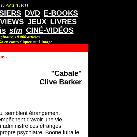
 L'ACCUEIL
SIERS
DVD
E-BOOKS
RVIEWS
JEUX
LIVRES
is
sfm
CINÉ-VIDÉOS
ginaire, 18 000 articles
o en cours cliquez sur l'image
e...
"Cabale"
Clive Barker
qui semblent étrangement
l’empêchent d’avoir une vie
i administre ces étranges
 propre psychiatre, Boone fuira le