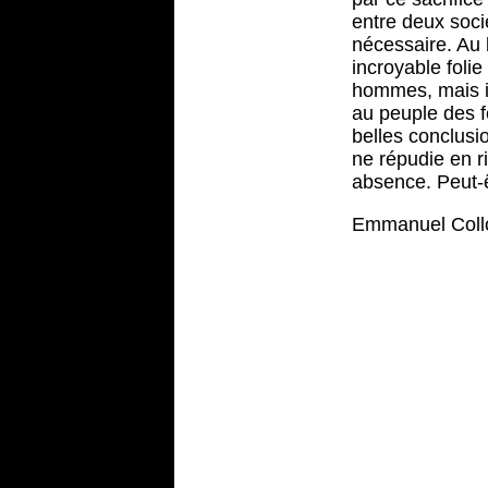
entre deux soci
nécessaire. Au b
incroyable folie
hommes, mais il
au peuple des fé
belles conclusio
ne répudie en r
absence. Peut-êt
Emmanuel Coll