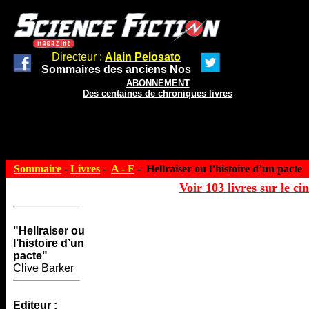
Directeur :
Alain Pelosato
Sommaires des anciens Nos
ABONNEMENT
Des centaines de chroniques livres
Sommaire
-
Livres
-
A - F
- Hellraiser ou l’histoire d’un pacte
Voir 103 livres sur le ci
"Hellraiser ou
l’histoire d’un
pacte"
Clive Barker
Editeur :