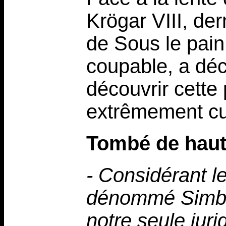
Krögar VIII, de
de Sous le pain
coupable, a déci
découvrir cette
extrêmement cu
Tombé de hau
- Considérant l
dénommé Simbel,
notre seule juri