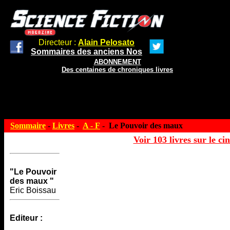
Directeur :
Alain Pelosato
Sommaires des anciens Nos
ABONNEMENT
Des centaines de chroniques livres
Sommaire
-
Livres
-
A - F
- Le Pouvoir des maux
Voir 103 livres sur le ci
"Le Pouvoir
des maux "
Eric Boissau
Editeur :