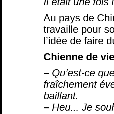
Il était une foi
Au pays de Chim
travaille pour s
l’idée de faire d
Chienne de vi
–
Qu’est-ce que
fraîchement évei
baillant.
–
Heu... Je souha