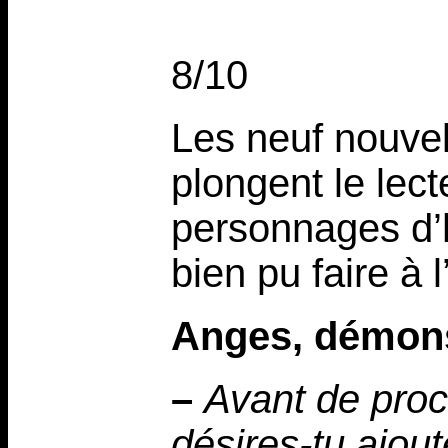
8/10
Les neuf nouvell
plongent le lec
personnages d’h
bien pu faire à 
Anges, démons
–
Avant de procl
désires-tu ajou