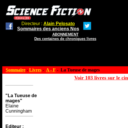
Directeur :
Alain Pelosato
Sommaires des anciens Nos
ABONNEMENT
Des centaines de chroniques livres
Sommaire
-
Livres
-
A - F
- La Tueuse de mages
Voir 103 livres sur le ci
"La Tueuse de
mages"
Elaine
Cunningham
Editeur :