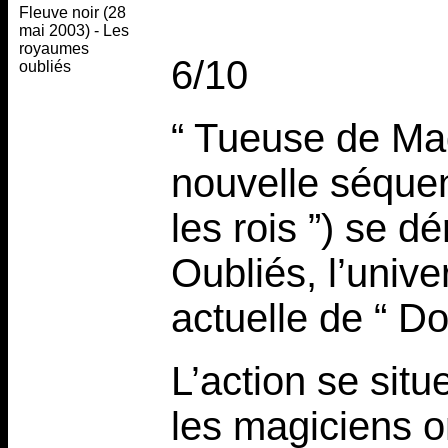
Fleuve noir (28
mai 2003) - Les
royaumes
6/10
oubliés
“ Tueuse de Mag
nouvelle séquenc
les rois ”) se 
Oubliés, l’unive
actuelle de “ D
L’action se sit
les magiciens on